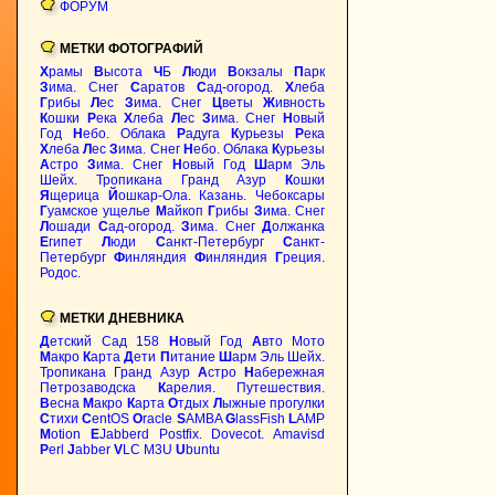
ФОРУМ
МЕТКИ ФОТОГРАФИЙ
Х
рамы
В
ысота
Ч
Б
Л
юди
В
окзалы
П
арк
З
има. Снег
С
аратов
С
ад-огород.
Х
леба
Г
рибы
Л
ес
З
има. Снег
Ц
веты
Ж
ивность
К
ошки
Р
ека
Х
леба
Л
ес
З
има. Снег
Н
овый
Год
Н
ебо. Облака
Р
адуга
К
урьезы
Р
ека
Х
леба
Л
ес
З
има. Снег
Н
ебо. Облака
К
урьезы
А
стро
З
има. Снег
Н
овый Год
Ш
арм Эль
Шейх. Тропикана Гранд Азур
К
ошки
Я
щерица
Й
ошкар-Ола. Казань. Чебоксары
Г
уамское ущелье
М
айкоп
Г
рибы
З
има. Снег
Л
ошади
С
ад-огород.
З
има. Снег
Д
олжанка
Е
гипет
Л
юди
С
анкт-Петербург
С
анкт-
Петербург
Ф
инляндия
Ф
инляндия
Г
реция.
Родос.
МЕТКИ ДНЕВНИКА
Д
етский Сад 158
Н
овый Год
А
вто Мото
М
акро
К
арта
Д
ети
П
итание
Ш
арм Эль Шейх.
Тропикана Гранд Азур
А
стро
Н
абережная
Петрозаводска
К
арелия. Путешествия.
В
есна
М
акро
К
арта
О
тдых
Л
ыжные прогулки
С
тихи
C
entOS
O
racle
S
AMBA
G
lassFish
L
AMP
M
otion
E
Jabberd
Postfix. Dovecot. Amavisd
P
erl
J
abber
V
LC M3U
U
buntu