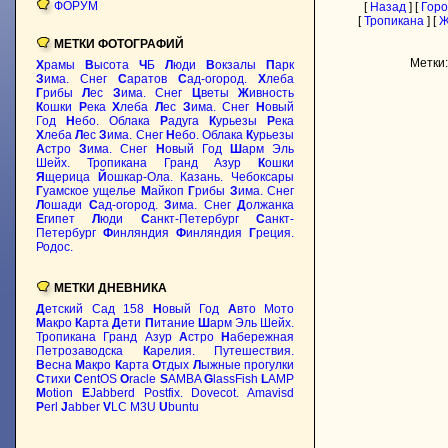
ФОРУМ
[
Назад
] [
Горо
[
Тропикана
] [
Ж
МЕТКИ ФОТОГРАФИЙ
Метки:
Х
рамы
В
ысота
Ч
Б
Л
юди
В
окзалы
П
арк
З
има. Снег
С
аратов
С
ад-огород.
Х
леба
Г
рибы
Л
ес
З
има. Снег
Ц
веты
Ж
ивность
К
ошки
Р
ека
Х
леба
Л
ес
З
има. Снег
Н
овый
Год
Н
ебо. Облака
Р
адуга
К
урьезы
Р
ека
Х
леба
Л
ес
З
има. Снег
Н
ебо. Облака
К
урьезы
А
стро
З
има. Снег
Н
овый Год
Ш
арм Эль
Шейх. Тропикана Гранд Азур
К
ошки
Я
щерица
Й
ошкар-Ола. Казань. Чебоксары
Г
уамское ущелье
М
айкоп
Г
рибы
З
има. Снег
Л
ошади
С
ад-огород.
З
има. Снег
Д
олжанка
Е
гипет
Л
юди
С
анкт-Петербург
С
анкт-
Петербург
Ф
инляндия
Ф
инляндия
Г
реция.
Родос.
МЕТКИ ДНЕВНИКА
Д
етский Сад 158
Н
овый Год
А
вто Мото
М
акро
К
арта
Д
ети
П
итание
Ш
арм Эль Шейх.
Тропикана Гранд Азур
А
стро
Н
абережная
Петрозаводска
К
арелия. Путешествия.
В
есна
М
акро
К
арта
О
тдых
Л
ыжные прогулки
С
тихи
C
entOS
O
racle
S
AMBA
G
lassFish
L
AMP
M
otion
E
Jabberd
Postfix. Dovecot. Amavisd
P
erl
J
abber
V
LC M3U
U
buntu