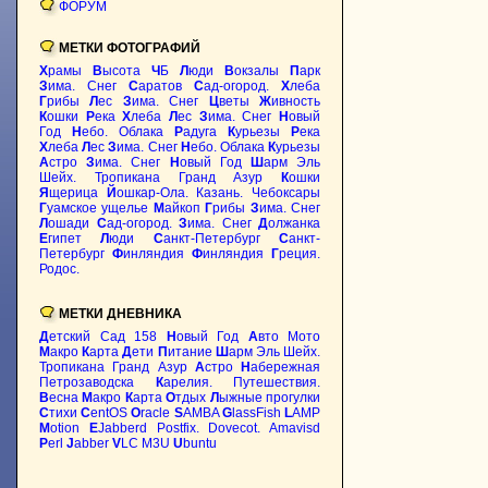
ФОРУМ
МЕТКИ ФОТОГРАФИЙ
Х
рамы
В
ысота
Ч
Б
Л
юди
В
окзалы
П
арк
З
има. Снег
С
аратов
С
ад-огород.
Х
леба
Г
рибы
Л
ес
З
има. Снег
Ц
веты
Ж
ивность
К
ошки
Р
ека
Х
леба
Л
ес
З
има. Снег
Н
овый
Год
Н
ебо. Облака
Р
адуга
К
урьезы
Р
ека
Х
леба
Л
ес
З
има. Снег
Н
ебо. Облака
К
урьезы
А
стро
З
има. Снег
Н
овый Год
Ш
арм Эль
Шейх. Тропикана Гранд Азур
К
ошки
Я
щерица
Й
ошкар-Ола. Казань. Чебоксары
Г
уамское ущелье
М
айкоп
Г
рибы
З
има. Снег
Л
ошади
С
ад-огород.
З
има. Снег
Д
олжанка
Е
гипет
Л
юди
С
анкт-Петербург
С
анкт-
Петербург
Ф
инляндия
Ф
инляндия
Г
реция.
Родос.
МЕТКИ ДНЕВНИКА
Д
етский Сад 158
Н
овый Год
А
вто Мото
М
акро
К
арта
Д
ети
П
итание
Ш
арм Эль Шейх.
Тропикана Гранд Азур
А
стро
Н
абережная
Петрозаводска
К
арелия. Путешествия.
В
есна
М
акро
К
арта
О
тдых
Л
ыжные прогулки
С
тихи
C
entOS
O
racle
S
AMBA
G
lassFish
L
AMP
M
otion
E
Jabberd
Postfix. Dovecot. Amavisd
P
erl
J
abber
V
LC M3U
U
buntu